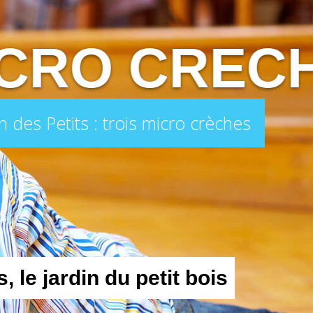
CRO CREC
n des Petits : trois micro crèches
s
,
l
e
j
a
r
d
i
n
d
u
p
e
t
i
t
b
o
i
s