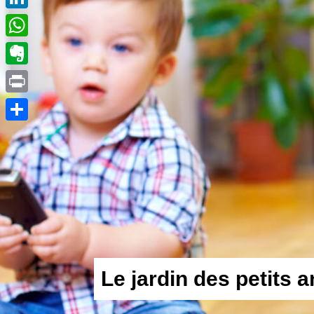
LinkedIn
WhatsApp
Evernote
Print
Partager
L
e
j
a
r
d
i
n
d
e
s
p
e
t
i
t
s
a