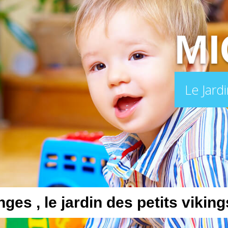
MI
Le Jardi
n
g
e
s
,
l
e
j
a
r
d
i
n
d
e
s
p
e
t
i
t
s
v
i
k
i
n
g