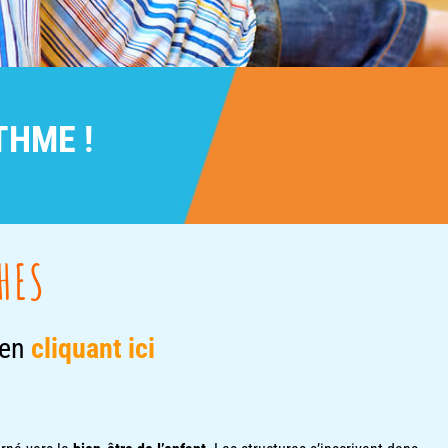
THME !
HES
 en
cliquant ici