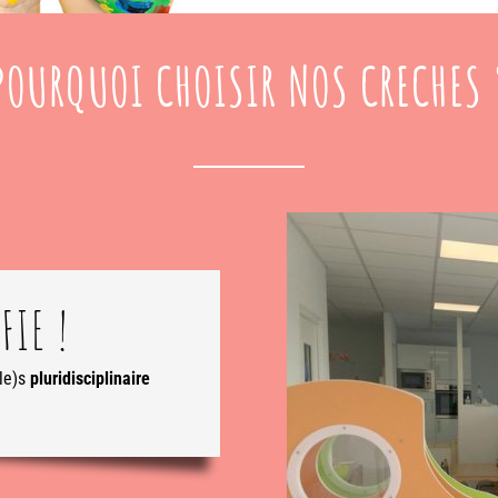
POURQUOI CHOISIR NOS CRECHES 
FIE !
le)s
pluridisciplinaire