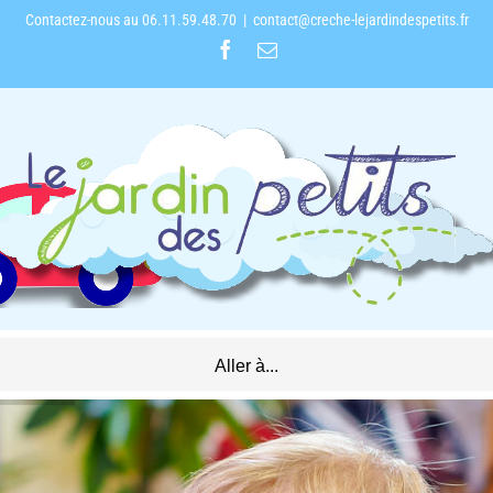
Contactez-nous au 06.11.59.48.70
|
contact@creche-lejardindespetits.fr
Facebook
Email
Aller à...