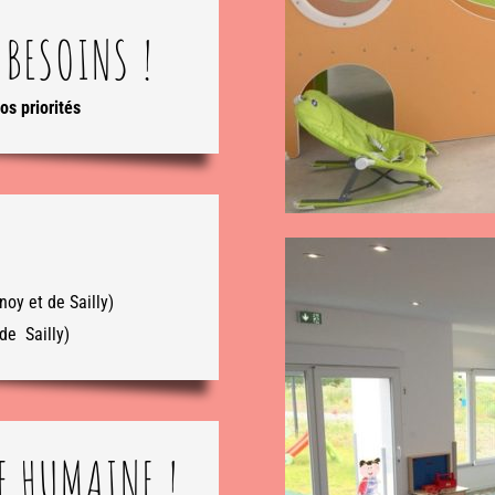
 BESOINS !
os priorités
oy et de Sailly)
de Sailly)
LE HUMAINE !